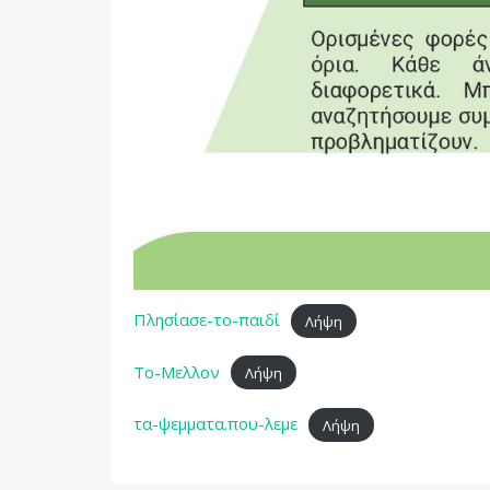
Πλησίασε-το-παιδί
Λήψη
To-Μελλον
Λήψη
τα-ψεμματα.που-λεμε
Λήψη