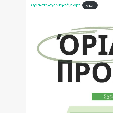
Όρια-στη-σχολική-τάξη-opt
Λήψη